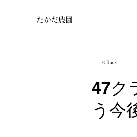
​たかだ農園
< Back
47
う今